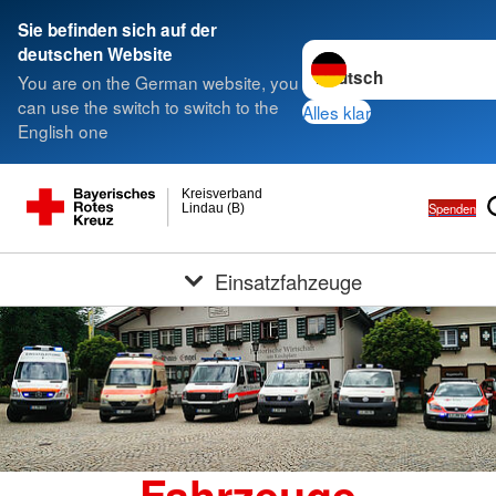
Sie befinden sich auf der
Sprache wechseln zu
deutschen Website
You are on the German website, you
can use the switch to switch to the
Alles klar
English one
Kreisverband
Spenden
Lindau (B)
Einsatzfahzeuge
Fahrzeuge