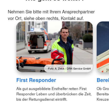
Nehmen Sie bitte mit Ihrem Ansprechpartner
vor Ort, siehe oben rechts, Kontakt auf.
Foto: A. Zelck / DRK-Service GmbH
First Responder
Bere
Als gut ausgebildete Ersthelfer retten First
Ob Gro
Responder Leben und überbrücken die Zeit,
Bereit
bis der Rettungsdienst eintrifft.
Kreuzes