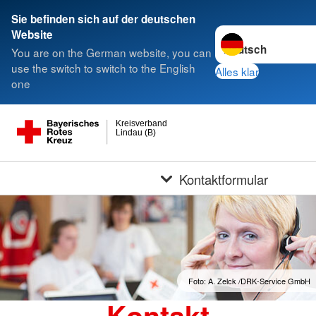
Sie befinden sich auf der deutschen
Sprache wechseln z
Website
You are on the German website, you can
use the switch to switch to the English
Alles klar
one
Kreisverband
Lindau (B)
Kontaktformular
Foto: A. Zelck /DRK-Service GmbH
Kontakt