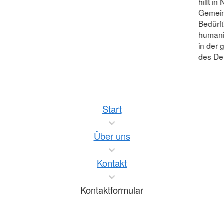
hilft i
Gemein
Bedürft
humanit
in der 
des De
Start
Über uns
Kontakt
Kontaktformular