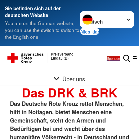
Sie befinden sich auf der
Sprache wechseln zu
deutschen Website
You are on the German website,
you can use the switch to switch to
Alles klar
the English one
Kreisverband
Spenden
Lindau (B)
Über uns
Das DRK & BRK
Das Deutsche Rote Kreuz rettet Menschen,
hilft in Notlagen, bietet Menschen eine
Gemeinschaft, steht den Armen und
Bedürftigen bei und wacht über das
humanitäre Völkerrecht - in Deutschland und