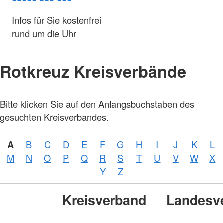
Infos für Sie kostenfrei
rund um die Uhr
Rotkreuz Kreisverbände
Bitte klicken Sie auf den Anfangsbuchstaben des
gesuchten Kreisverbandes.
A
B
C
D
E
F
G
H
I
J
K
L
M
N
O
P
Q
R
S
T
U
V
W
X
Y
Z
Kreisverband
Landesv