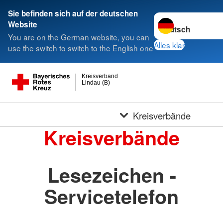
Sie befinden sich auf der deutschen
Sprache wechseln 
Website
You are on the German website, you can
Alles klar
use the switch to switch to the English one
Kreisverband
Lindau (B)
Kreisverbände
Kreisverbände
Lesezeichen -
Servicetelefon