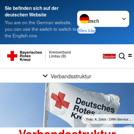
Sie befinden sich auf der
Sprache wechseln zu
deutschen Website
You are on the German website,
you can use the switch to switch to
Alles klar
the English one
Kreisverband
Spenden
Lindau (B)
Verbandsstruktur
Foto: A. Zelck / DRK-Service…
Verbandsstruktur