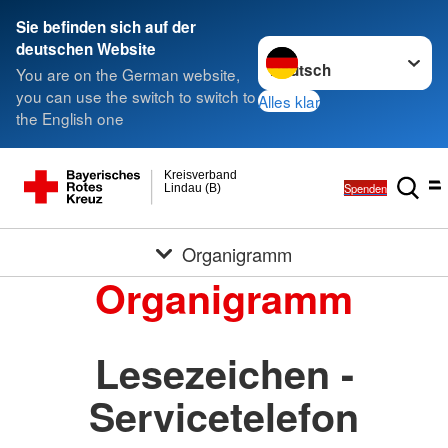
Sie befinden sich auf der
Sprache wechseln zu
deutschen Website
You are on the German website,
you can use the switch to switch to
Alles klar
the English one
Kreisverband
Spenden
Lindau (B)
Organigramm
Organigramm
Lesezeichen -
Servicetelefon