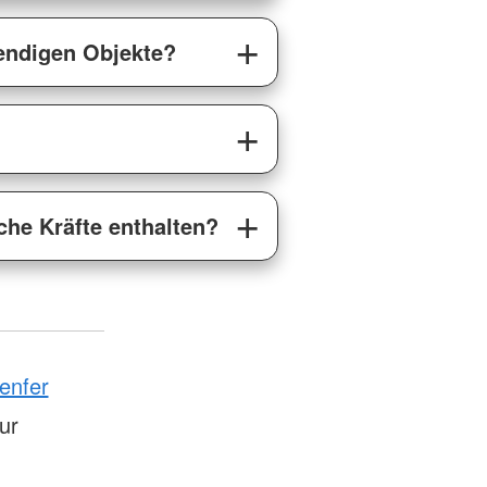
wendigen Objekte?
che Kräfte enthalten?
enfer
tur