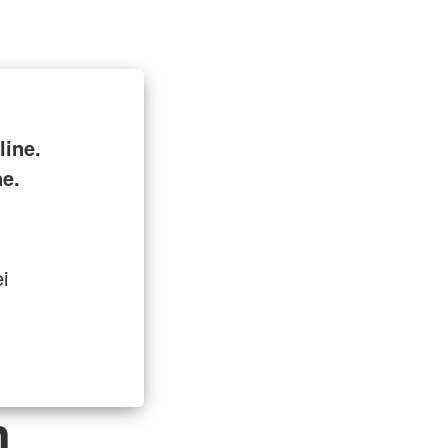
ine.
ne.
i
n