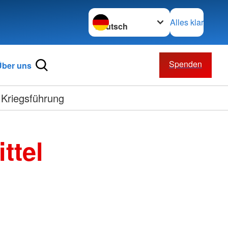
Sprache wechseln zu
Alles klar
Spenden
Über uns
 Kriegsführung
ttel