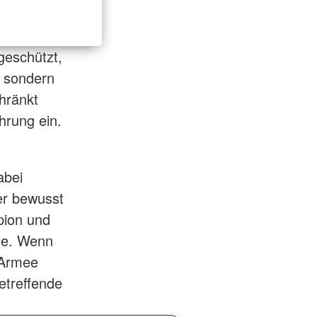
geschützt,
, sondern
hränkt
hrung ein.
abei
er bewusst
pion und
ene. Wenn
 Armee
etreffende