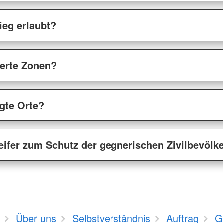
ieg erlaubt?
sierte Zonen?
igte Orte?
eifer zum Schutz der gegnerischen Zivilbevölk
Über uns
Selbstverständnis
Auftrag
G