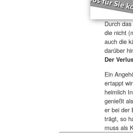
Durch das 
die nicht 
auch die k
darüber hi
Der Verlu
Ein Angehör
ertappt wi
heimlich I
genießt al
er bei der
trägt, so 
muss als K