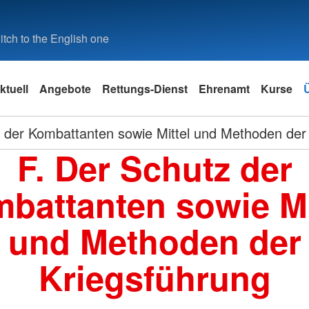
tch to the English one
ktuell
Angebote
Rettungs-Dienst
Ehrenamt
Kurse
 der Kombattanten sowie Mittel und Methoden der
F. Der Schutz der
battanten sowie Mi
und Methoden der
Kriegsführung