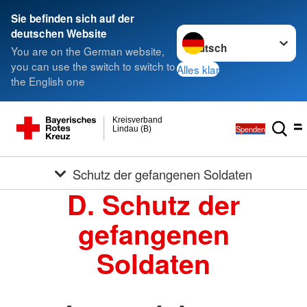
Sie befinden sich auf der
Sprache wechseln zu
deutschen Website
You are on the German website,
you can use the switch to switch to
Alles klar
the English one
Kreisverband
Spenden
Lindau (B)
Schutz der gefangenen Soldaten
D. Schutz der
gefangenen
Soldaten