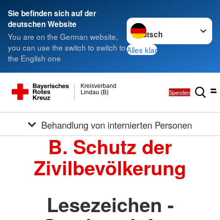
Sie befinden sich auf der
Sprache wechseln zu
deutschen Website
You are on the German website,
you can use the switch to switch to
Alles klar
the English one
Kreisverband
Spenden
Lindau (B)
Behandlung von internierten Personen
B. Schutz der
Zivilbevölkerung
Lesezeichen -