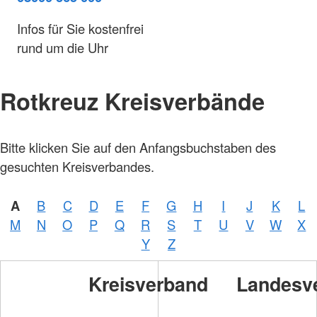
Infos für Sie kostenfrei
rund um die Uhr
Rotkreuz Kreisverbände
Bitte klicken Sie auf den Anfangsbuchstaben des
gesuchten Kreisverbandes.
A
B
C
D
E
F
G
H
I
J
K
L
M
N
O
P
Q
R
S
T
U
V
W
X
Y
Z
Kreisverband
Landesv