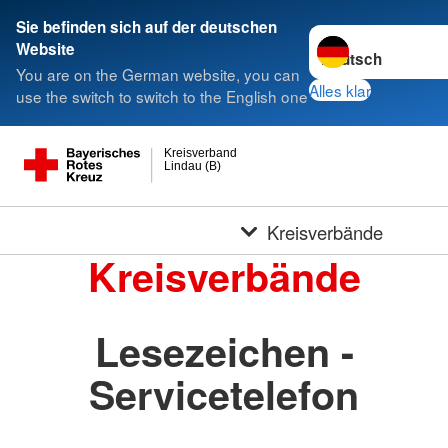
Sie befinden sich auf der deutschen
Sprache wechseln 
Website
You are on the German website, you can
Alles klar
use the switch to switch to the English one
Kreisverband
Lindau (B)
Kreisverbände
Kreisverbände
Lesezeichen -
Servicetelefon