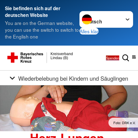
Sie befinden sich auf der
Sprache wechseln zu
deutschen Website
You are on the German website,
you can use the switch to switch to
Alles klar
the English one
Kreisverband
Spenden
Lindau (B)
Wiederbelebung bei Kindern und Säuglingen
Foto: DRK e.V.
Herz-Lungen-