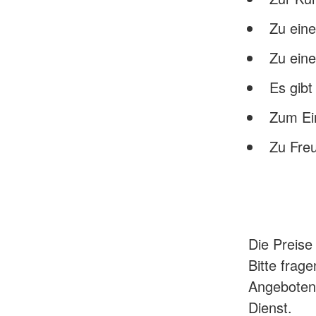
Zu eine
Zu ein
Es gibt
Zum Ei
Zu Freu
Die Preise 
Bitte frag
Angeboten.
Dienst.