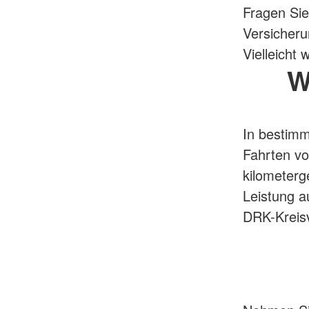
Fragen Sie
Versicheru
Vielleich
W
In bestimm
Fahrten v
kilometerg
Leistung a
DRK-Kreisv