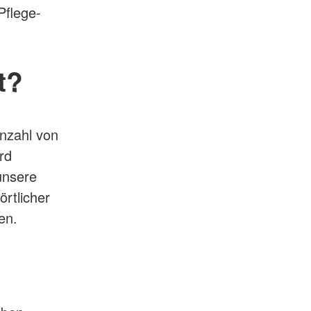
Pflege-
t?
Anzahl von
rd
unsere
rtlicher
en.