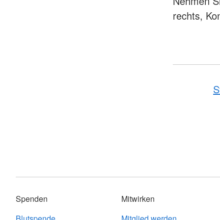
Nehmen Sie
rechts, Kon
S
Spenden
Mitwirken
Blutspende
Mitglied werden