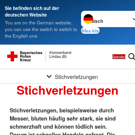
Sie befinden sich auf der
Sprache wechseln zu
deutschen Website
You are on the German website,
you can use the switch to switch to
Alles klar
the English one
Kreisverband
Spenden
Lindau (B)
Stichverletzungen
Stichverletzungen
Stichverletzungen, beispielsweise durch
Messer, bluten häufig sehr stark, sie sind
schmerzhaft und können tödlich sein.
Darum ist schnelles Handeln gefragt. Die