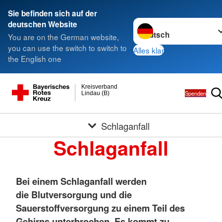
Sie befinden sich auf der
Sprache wechseln zu
deutschen Website
You are on the German website,
you can use the switch to switch to
Alles klar
the English one
Kreisverband
Spenden
Lindau (B)
Schlaganfall
Schlaganfall
Bei einem Schlaganfall werden
die Blutversorgung und die
Sauerstoffversorgung zu einem Teil des
Gehirns unterbrochen. Es kommt zu