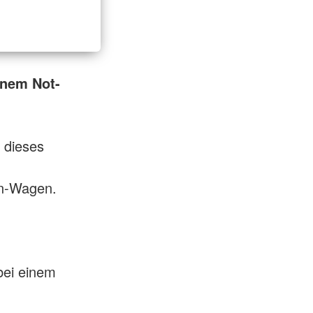
inem Not-
 dieses
en-Wagen.
bei einem