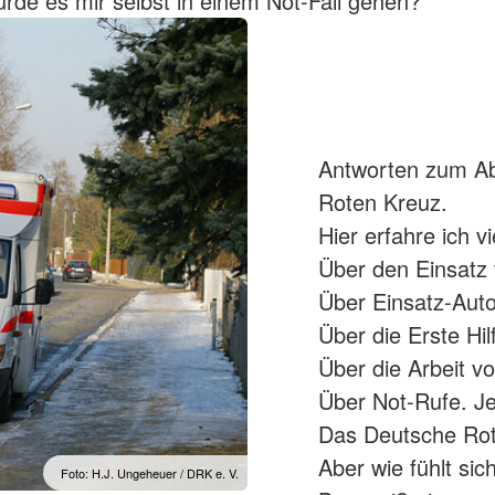
rde es mir selbst in einem Not-Fall gehen?
Antworten zum Abl
Roten Kreuz.
Hier erfahre ich vi
Über den Einsatz
Über Einsatz-Aut
Über die Erste Hil
Über die Arbeit v
Über Not-Rufe. Je
Das Deutsche Rote
Aber wie fühlt sic
Foto: H.J. Ungeheuer / DRK e. V.