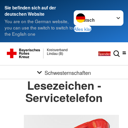
Sie befinden sich auf der
Sprache wechseln zu
deutschen Website
You are on the German website,
you can use the switch to switch to
Alles klar
the English one
Kreisverband
Spenden
Lindau (B)
Schwesternschaften
Lesezeichen -
Servicetelefon