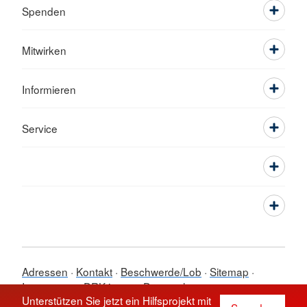
Spenden
Mitwirken
Informieren
Service
Adressen
Kontakt
Beschwerde/Lob
Sitemap
Impressum
DRK intern
Datenschutz
Unterstützen Sie jetzt ein Hilfsprojekt mit
© 2026 Kreisverband Lindau (B)