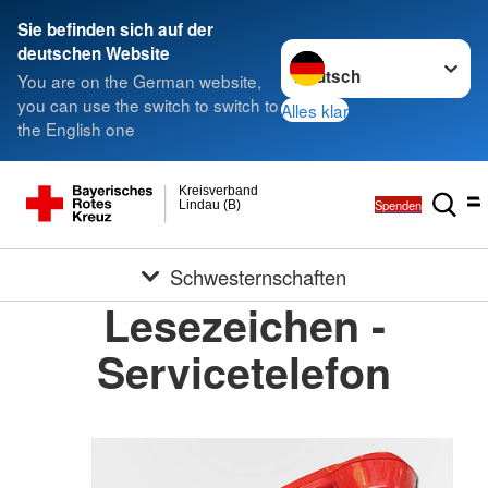
Sie befinden sich auf der
Sprache wechseln zu
deutschen Website
You are on the German website,
you can use the switch to switch to
Alles klar
the English one
Kreisverband
Spenden
Lindau (B)
Schwesternschaften
Lesezeichen -
Servicetelefon