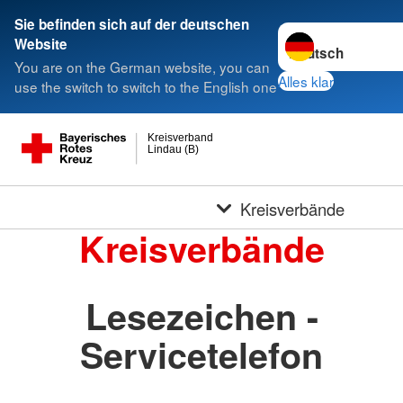
Sie befinden sich auf der deutschen
Sprache wechseln 
Website
You are on the German website, you can
Alles klar
use the switch to switch to the English one
Kreisverband
Lindau (B)
Kreisverbände
Kreisverbände
Lesezeichen -
Servicetelefon