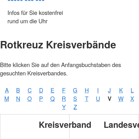
Infos für Sie kostenfrei
rund um die Uhr
Rotkreuz Kreisverbände
Bitte klicken Sie auf den Anfangsbuchstaben des
gesuchten Kreisverbandes.
A
B
C
D
E
F
G
H
I
J
K
L
M
N
O
P
Q
R
S
T
U
V
W
X
Y
Z
Kreisverband
Landesv