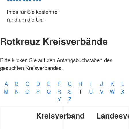
Infos für Sie kostenfrei
rund um die Uhr
Rotkreuz Kreisverbände
Bitte klicken Sie auf den Anfangsbuchstaben des
gesuchten Kreisverbandes.
A
B
C
D
E
F
G
H
I
J
K
L
M
N
O
P
Q
R
S
T
U
V
W
X
Y
Z
Kreisverband
Landesv