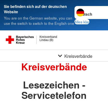
Sie befinden sich auf der deutschen
Sprache wechseln 
Website
You are on the German website, you can
Alles klar
use the switch to switch to the English one
Kreisverband
Lindau (B)
Kreisverbände
Kreisverbände
Lesezeichen -
Servicetelefon