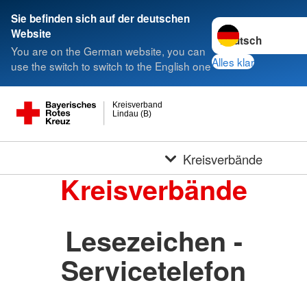
Sie befinden sich auf der deutschen
Sprache wechseln 
Website
You are on the German website, you can
Alles klar
use the switch to switch to the English one
Kreisverband
Lindau (B)
Kreisverbände
Kreisverbände
Lesezeichen -
Servicetelefon