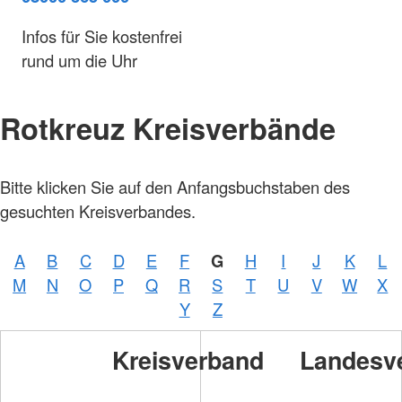
Infos für Sie kostenfrei
rund um die Uhr
Rotkreuz Kreisverbände
Bitte klicken Sie auf den Anfangsbuchstaben des
gesuchten Kreisverbandes.
A
B
C
D
E
F
G
H
I
J
K
L
M
N
O
P
Q
R
S
T
U
V
W
X
Y
Z
Kreisverband
Landesv