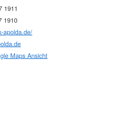
7 1911
7 1910
k-apolda.de/
olda.de
ogle Maps Ansicht