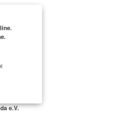
ine.
ne.
i
da e.V.