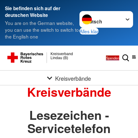
Sie befinden sich auf der
Sprache wechseln zu
deutschen Website
You are on the German website,
you can use the switch to switch to
Alles klar
the English one
Kreisverband
Spenden
Lindau (B)
Kreisverbände
Kreisverbände
Lesezeichen -
Servicetelefon