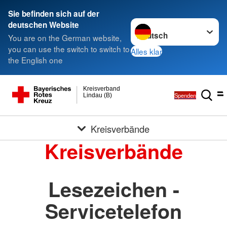
Sie befinden sich auf der
Sprache wechseln zu
deutschen Website
You are on the German website,
you can use the switch to switch to
Alles klar
the English one
Kreisverband
Spenden
Lindau (B)
Kreisverbände
Kreisverbände
Lesezeichen -
Servicetelefon